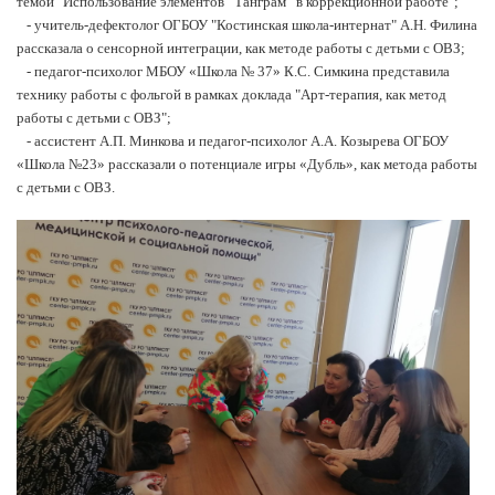
темой "Использование элементов “Танграм” в коррекционной работе";
- учитель-дефектолог ОГБОУ "Костинская школа-интернат" А.Н. Филина
рассказала о сенсорной интеграции, как методе работы с детьми с ОВЗ;
- педагог-психолог МБОУ «Школа № 37» К.С. Симкина представила
технику работы с фольгой в рамках доклада "Арт-терапия, как метод
работы с детьми с ОВЗ";
- ассистент А.П. Минкова и педагог-психолог А.А. Козырева ОГБОУ
«Школа №23» рассказали о потенциале игры «Дубль», как метода работы
с детьми с ОВЗ.