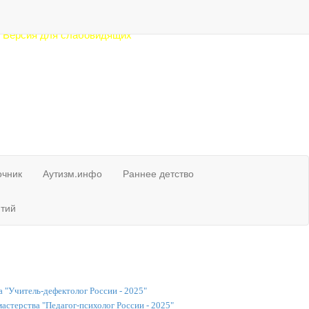
елефон в Рязани:
912) 77-88-41
Версия для слабовидящих
очник
Аутизм.инфо
Раннее детство
тий
 "Учитель-дефектолог России - 2025"
стерства "Педагог-психолог России - 2025"