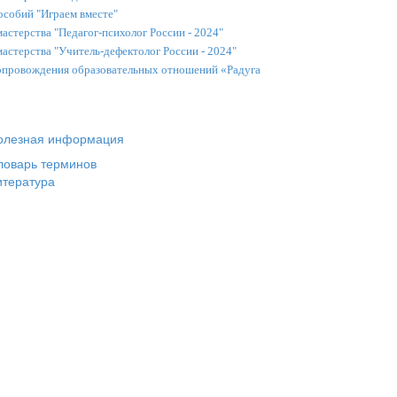
собий "Играем вместе"
стерства "Педагог-психолог России - 2024"
астерства "Учитель-дефектолог России - 2024"
сопровождения образовательных отношений «Радуга
олезная информация
ловарь терминов
итература